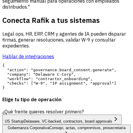
seguimiento manual para operaciones con empleados
distribuidos."
Conecta Rafik a tus sistemas
Legal ops, HR, ERP, CRM y agentes de IA pueden disparar
firmas, generar resoluciones, validar W-9 y consultar
expedientes.
Hablar de integraciones
{

  "action": "governance.board_consent.generate",

  "company": "Delaware C-Corp",

  "workflow": "contractor_onboarding",

  "checks": ["W-9", "IP assignment", "approval"]

Elige tu tipo de operación
¿Qué frente quieres resolver primero?
US Startup
Delaware, VC-backed, contractors, board approvals
Gobernanza Corporativa
Consejo, actas, compromisos, prosecretaría