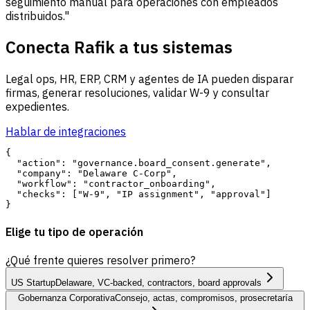
seguimiento manual para operaciones con empleados
distribuidos."
Conecta Rafik a tus sistemas
Legal ops, HR, ERP, CRM y agentes de IA pueden disparar
firmas, generar resoluciones, validar W-9 y consultar
expedientes.
Hablar de integraciones
{

  "action": "governance.board_consent.generate",

  "company": "Delaware C-Corp",

  "workflow": "contractor_onboarding",

  "checks": ["W-9", "IP assignment", "approval"]

Elige tu tipo de operación
¿Qué frente quieres resolver primero?
US Startup
Delaware, VC-backed, contractors, board approvals
Gobernanza Corporativa
Consejo, actas, compromisos, prosecretaría