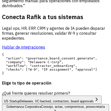
seguimiento manual para operaciones con empleados
distribuidos."
Conecta Rafik a tus sistemas
Legal ops, HR, ERP, CRM y agentes de IA pueden disparar
firmas, generar resoluciones, validar W-9 y consultar
expedientes.
Hablar de integraciones
{

  "action": "governance.board_consent.generate",

  "company": "Delaware C-Corp",

  "workflow": "contractor_onboarding",

  "checks": ["W-9", "IP assignment", "approval"]

Elige tu tipo de operación
¿Qué frente quieres resolver primero?
US Startup
Delaware, VC-backed, contractors, board approvals
Gobernanza Corporativa
Consejo, actas, compromisos, prosecretaría