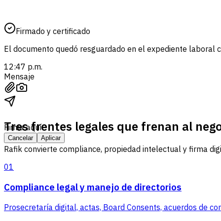
Firmado y certificado
El documento quedó resguardado en el expediente laboral co
12:47 p.m.
Mensaje
Tres frentes legales que frenan al nego
Firma aquí
Cancelar
Aplicar
Rafik convierte compliance, propiedad intelectual y firma digi
01
Compliance legal y manejo de directorios
Prosecretaría digital, actas, Board Consents, acuerdos de c