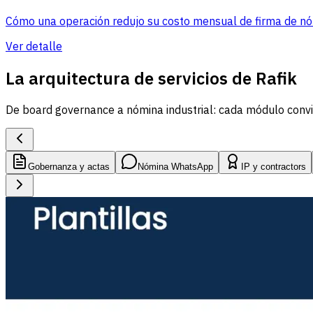
Cómo una operación redujo su costo mensual de firma de nó
Ver detalle
La arquitectura de servicios de Rafik
De board governance a nómina industrial: cada módulo convier
Gobernanza y actas
Nómina WhatsApp
IP y contractors