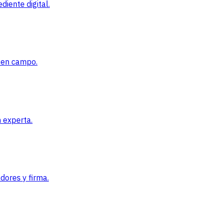
iente digital.
l en campo.
 experta.
dores y firma.