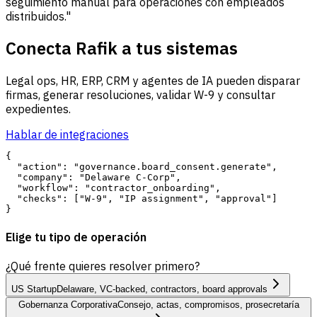
seguimiento manual para operaciones con empleados
distribuidos."
Conecta Rafik a tus sistemas
Legal ops, HR, ERP, CRM y agentes de IA pueden disparar
firmas, generar resoluciones, validar W-9 y consultar
expedientes.
Hablar de integraciones
{

  "action": "governance.board_consent.generate",

  "company": "Delaware C-Corp",

  "workflow": "contractor_onboarding",

  "checks": ["W-9", "IP assignment", "approval"]

Elige tu tipo de operación
¿Qué frente quieres resolver primero?
US Startup
Delaware, VC-backed, contractors, board approvals
Gobernanza Corporativa
Consejo, actas, compromisos, prosecretaría