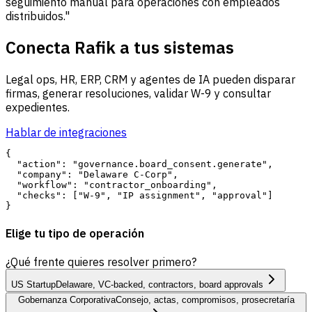
seguimiento manual para operaciones con empleados
distribuidos."
Conecta Rafik a tus sistemas
Legal ops, HR, ERP, CRM y agentes de IA pueden disparar
firmas, generar resoluciones, validar W-9 y consultar
expedientes.
Hablar de integraciones
{

  "action": "governance.board_consent.generate",

  "company": "Delaware C-Corp",

  "workflow": "contractor_onboarding",

  "checks": ["W-9", "IP assignment", "approval"]

Elige tu tipo de operación
¿Qué frente quieres resolver primero?
US Startup
Delaware, VC-backed, contractors, board approvals
Gobernanza Corporativa
Consejo, actas, compromisos, prosecretaría