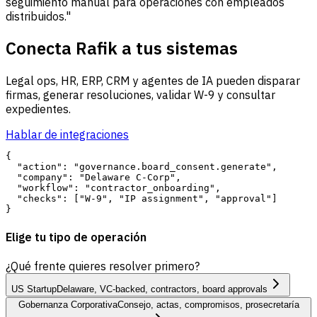
seguimiento manual para operaciones con empleados
distribuidos."
Conecta Rafik a tus sistemas
Legal ops, HR, ERP, CRM y agentes de IA pueden disparar
firmas, generar resoluciones, validar W-9 y consultar
expedientes.
Hablar de integraciones
{

  "action": "governance.board_consent.generate",

  "company": "Delaware C-Corp",

  "workflow": "contractor_onboarding",

  "checks": ["W-9", "IP assignment", "approval"]

Elige tu tipo de operación
¿Qué frente quieres resolver primero?
US Startup
Delaware, VC-backed, contractors, board approvals
Gobernanza Corporativa
Consejo, actas, compromisos, prosecretaría