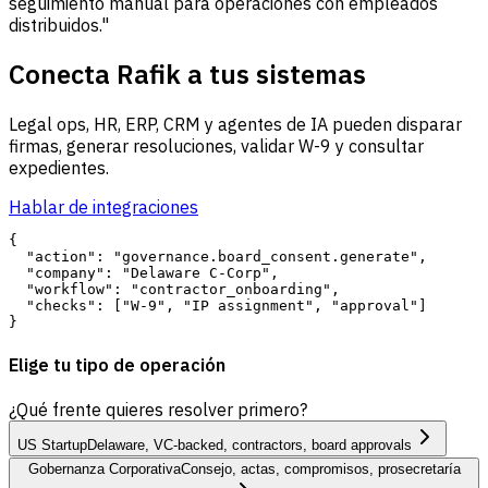
seguimiento manual para operaciones con empleados
distribuidos."
Conecta Rafik a tus sistemas
Legal ops, HR, ERP, CRM y agentes de IA pueden disparar
firmas, generar resoluciones, validar W-9 y consultar
expedientes.
Hablar de integraciones
{

  "action": "governance.board_consent.generate",

  "company": "Delaware C-Corp",

  "workflow": "contractor_onboarding",

  "checks": ["W-9", "IP assignment", "approval"]

Elige tu tipo de operación
¿Qué frente quieres resolver primero?
US Startup
Delaware, VC-backed, contractors, board approvals
Gobernanza Corporativa
Consejo, actas, compromisos, prosecretaría