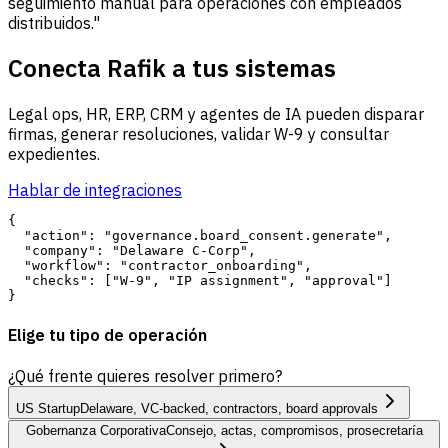
seguimiento manual para operaciones con empleados
distribuidos."
Conecta Rafik a tus sistemas
Legal ops, HR, ERP, CRM y agentes de IA pueden disparar
firmas, generar resoluciones, validar W-9 y consultar
expedientes.
Hablar de integraciones
{

  "action": "governance.board_consent.generate",

  "company": "Delaware C-Corp",

  "workflow": "contractor_onboarding",

  "checks": ["W-9", "IP assignment", "approval"]

Elige tu tipo de operación
¿Qué frente quieres resolver primero?
US Startup
Delaware, VC-backed, contractors, board approvals
Gobernanza Corporativa
Consejo, actas, compromisos, prosecretaría