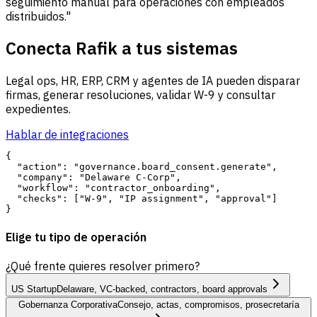
seguimiento manual para operaciones con empleados
distribuidos."
Conecta Rafik a tus sistemas
Legal ops, HR, ERP, CRM y agentes de IA pueden disparar
firmas, generar resoluciones, validar W-9 y consultar
expedientes.
Hablar de integraciones
{

  "action": "governance.board_consent.generate",

  "company": "Delaware C-Corp",

  "workflow": "contractor_onboarding",

  "checks": ["W-9", "IP assignment", "approval"]

Elige tu tipo de operación
¿Qué frente quieres resolver primero?
US Startup
Delaware, VC-backed, contractors, board approvals
Gobernanza Corporativa
Consejo, actas, compromisos, prosecretaría