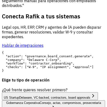
seguimiento manual para operaciones con empleados
distribuidos."
Conecta Rafik a tus sistemas
Legal ops, HR, ERP, CRM y agentes de IA pueden disparar
firmas, generar resoluciones, validar W-9 y consultar
expedientes.
Hablar de integraciones
{

  "action": "governance.board_consent.generate",

  "company": "Delaware C-Corp",

  "workflow": "contractor_onboarding",

  "checks": ["W-9", "IP assignment", "approval"]

Elige tu tipo de operación
¿Qué frente quieres resolver primero?
US Startup
Delaware, VC-backed, contractors, board approvals
Gobernanza Corporativa
Consejo, actas, compromisos, prosecretaría