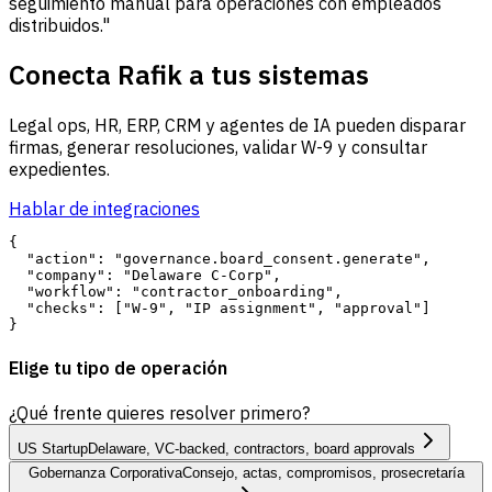
seguimiento manual para operaciones con empleados
distribuidos."
Conecta Rafik a tus sistemas
Legal ops, HR, ERP, CRM y agentes de IA pueden disparar
firmas, generar resoluciones, validar W-9 y consultar
expedientes.
Hablar de integraciones
{

  "action": "governance.board_consent.generate",

  "company": "Delaware C-Corp",

  "workflow": "contractor_onboarding",

  "checks": ["W-9", "IP assignment", "approval"]

Elige tu tipo de operación
¿Qué frente quieres resolver primero?
US Startup
Delaware, VC-backed, contractors, board approvals
Gobernanza Corporativa
Consejo, actas, compromisos, prosecretaría