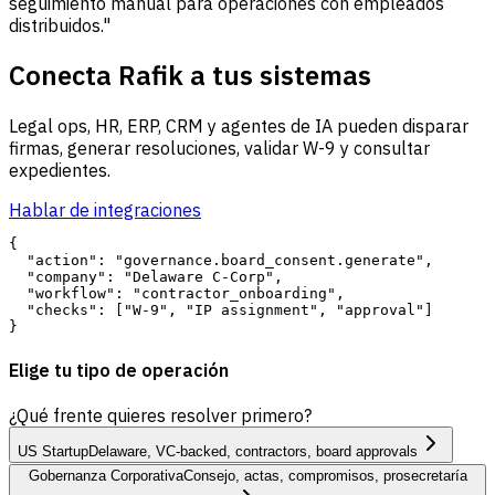
seguimiento manual para operaciones con empleados
distribuidos."
Conecta Rafik a tus sistemas
Legal ops, HR, ERP, CRM y agentes de IA pueden disparar
firmas, generar resoluciones, validar W-9 y consultar
expedientes.
Hablar de integraciones
{

  "action": "governance.board_consent.generate",

  "company": "Delaware C-Corp",

  "workflow": "contractor_onboarding",

  "checks": ["W-9", "IP assignment", "approval"]

Elige tu tipo de operación
¿Qué frente quieres resolver primero?
US Startup
Delaware, VC-backed, contractors, board approvals
Gobernanza Corporativa
Consejo, actas, compromisos, prosecretaría