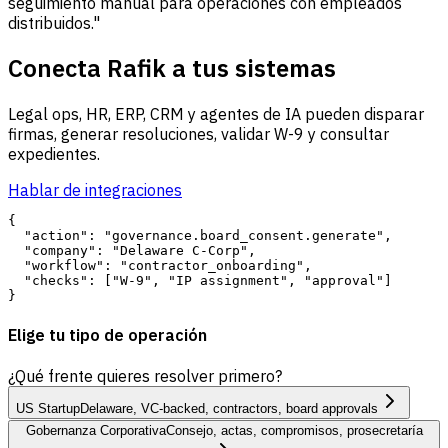
seguimiento manual para operaciones con empleados
distribuidos."
Conecta Rafik a tus sistemas
Legal ops, HR, ERP, CRM y agentes de IA pueden disparar
firmas, generar resoluciones, validar W-9 y consultar
expedientes.
Hablar de integraciones
{

  "action": "governance.board_consent.generate",

  "company": "Delaware C-Corp",

  "workflow": "contractor_onboarding",

  "checks": ["W-9", "IP assignment", "approval"]

Elige tu tipo de operación
¿Qué frente quieres resolver primero?
US Startup
Delaware, VC-backed, contractors, board approvals
Gobernanza Corporativa
Consejo, actas, compromisos, prosecretaría