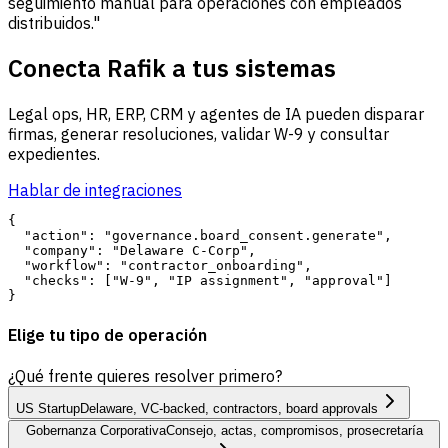
seguimiento manual para operaciones con empleados
distribuidos."
Conecta Rafik a tus sistemas
Legal ops, HR, ERP, CRM y agentes de IA pueden disparar
firmas, generar resoluciones, validar W-9 y consultar
expedientes.
Hablar de integraciones
{

  "action": "governance.board_consent.generate",

  "company": "Delaware C-Corp",

  "workflow": "contractor_onboarding",

  "checks": ["W-9", "IP assignment", "approval"]

Elige tu tipo de operación
¿Qué frente quieres resolver primero?
US Startup
Delaware, VC-backed, contractors, board approvals
Gobernanza Corporativa
Consejo, actas, compromisos, prosecretaría