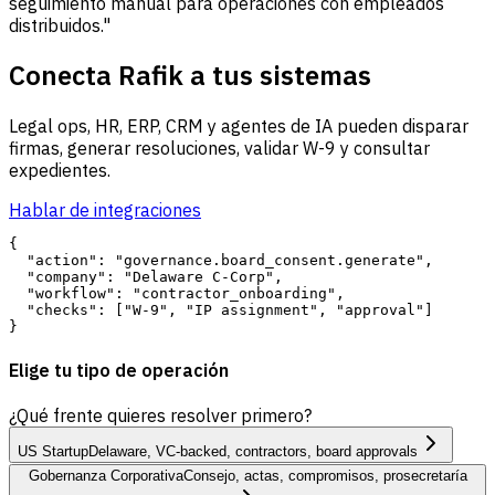
seguimiento manual para operaciones con empleados
distribuidos."
Conecta Rafik a tus sistemas
Legal ops, HR, ERP, CRM y agentes de IA pueden disparar
firmas, generar resoluciones, validar W-9 y consultar
expedientes.
Hablar de integraciones
{

  "action": "governance.board_consent.generate",

  "company": "Delaware C-Corp",

  "workflow": "contractor_onboarding",

  "checks": ["W-9", "IP assignment", "approval"]

Elige tu tipo de operación
¿Qué frente quieres resolver primero?
US Startup
Delaware, VC-backed, contractors, board approvals
Gobernanza Corporativa
Consejo, actas, compromisos, prosecretaría