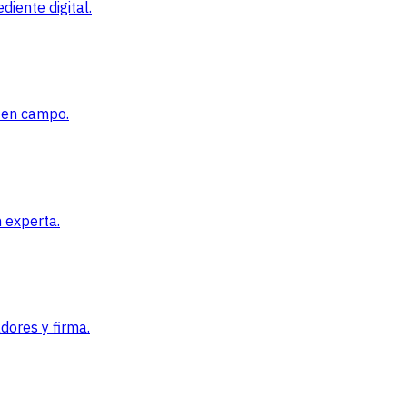
iente digital.
l en campo.
 experta.
dores y firma.