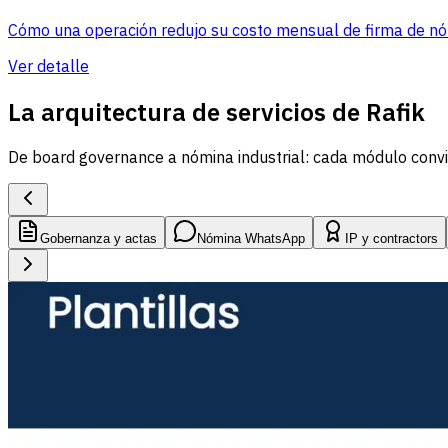
Cómo una operación redujo su costo mensual de firma de nó
Ver detalle
La arquitectura de servicios de Rafik
De board governance a nómina industrial: cada módulo convier
Gobernanza y actas
Nómina WhatsApp
IP y contractors