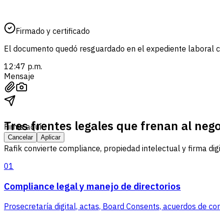
Firmado y certificado
El documento quedó resguardado en el expediente laboral co
12:47 p.m.
Mensaje
Tres frentes legales que frenan al nego
Firma aquí
Cancelar
Aplicar
Rafik convierte compliance, propiedad intelectual y firma digi
01
Compliance legal y manejo de directorios
Prosecretaría digital, actas, Board Consents, acuerdos de c