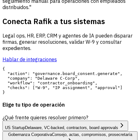
seguimiento manual para operaciones con empleados
distribuidos."
Conecta Rafik a tus sistemas
Legal ops, HR, ERP, CRM y agentes de IA pueden disparar
firmas, generar resoluciones, validar W-9 y consultar
expedientes.
Hablar de integraciones
{

  "action": "governance.board_consent.generate",

  "company": "Delaware C-Corp",

  "workflow": "contractor_onboarding",

  "checks": ["W-9", "IP assignment", "approval"]

Elige tu tipo de operación
¿Qué frente quieres resolver primero?
US Startup
Delaware, VC-backed, contractors, board approvals
Gobernanza Corporativa
Consejo, actas, compromisos, prosecretaría