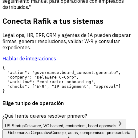
seguimiento manual para operaciones con empleados
distribuidos."
Conecta Rafik a tus sistemas
Legal ops, HR, ERP, CRM y agentes de IA pueden disparar
firmas, generar resoluciones, validar W-9 y consultar
expedientes.
Hablar de integraciones
{

  "action": "governance.board_consent.generate",

  "company": "Delaware C-Corp",

  "workflow": "contractor_onboarding",

  "checks": ["W-9", "IP assignment", "approval"]

Elige tu tipo de operación
¿Qué frente quieres resolver primero?
US Startup
Delaware, VC-backed, contractors, board approvals
Gobernanza Corporativa
Consejo, actas, compromisos, prosecretaría