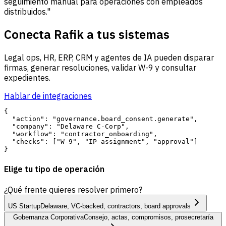
seguimiento manual para operaciones con empleados
distribuidos."
Conecta Rafik a tus sistemas
Legal ops, HR, ERP, CRM y agentes de IA pueden disparar
firmas, generar resoluciones, validar W-9 y consultar
expedientes.
Hablar de integraciones
{

  "action": "governance.board_consent.generate",

  "company": "Delaware C-Corp",

  "workflow": "contractor_onboarding",

  "checks": ["W-9", "IP assignment", "approval"]

Elige tu tipo de operación
¿Qué frente quieres resolver primero?
US Startup
Delaware, VC-backed, contractors, board approvals
Gobernanza Corporativa
Consejo, actas, compromisos, prosecretaría